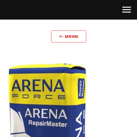
<- меню